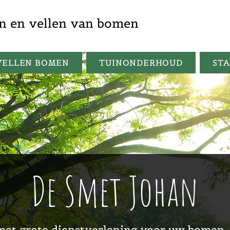
n en vellen van bomen
VELLEN BOMEN
TUINONDERHOUD
ST
De Smet Johan
 met grote dienstverlening voor uw bomen,