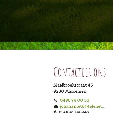
Contacteer ons
Maelbroekstraat 45
9230 Massemen
0498 74 00 33
johan.smet8@telenet.be
BE0843148942