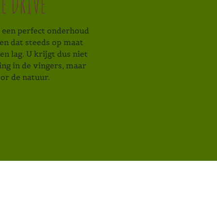
E DRIVE
 een perfect onderhoud
en dat steeds op maat
n lag. U krijgt dus niet
ng in de vingers, maar
or de natuur.