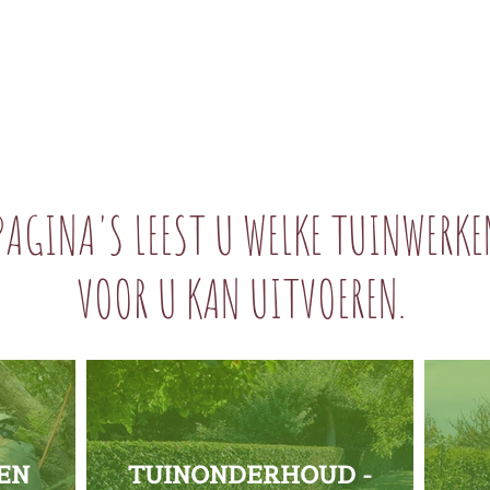
PAGINA'S LEEST U WELKE TUINWERKE
VOOR U KAN UITVOEREN.
EN
TUINONDERHOUD -