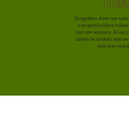
TUINMA
Zorgeloos door uw tuin
van particuliere tuin
van uw wensen. Al op jon
alleen te maken met ee
ook met een g