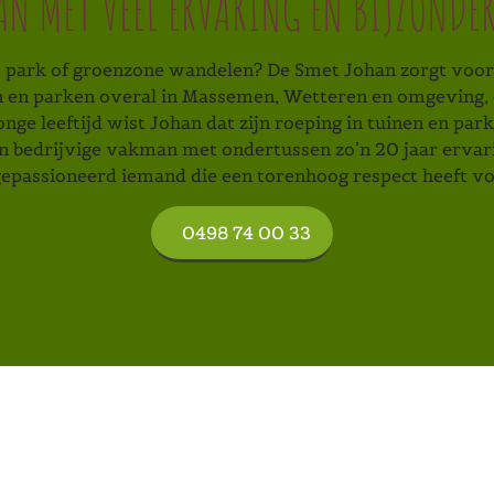
N MET VEEL ERVARING EN BIJZONDER
, park of groenzone wandelen? De Smet Johan zorgt voor
en en parken overal in Massemen, Wetteren en omgeving, 
ge leeftijd wist Johan dat zijn roeping in tuinen en parke
n bedrijvige vakman met ondertussen zo’n 20 jaar ervari
epassioneerd iemand die een torenhoog respect heeft vo
0498 74 00 33